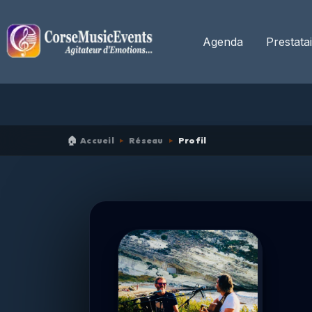
Passer
au
contenu
Agenda
Prestata
🏠
Accueil
Réseau
Profil
▸
▸