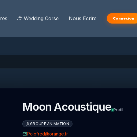
ires
👰 Wedding Corse
Nous Ecrire
Connexion
Moon Acoustique
Profil
GROUPE ANIMATION
Polofred@orange.fr