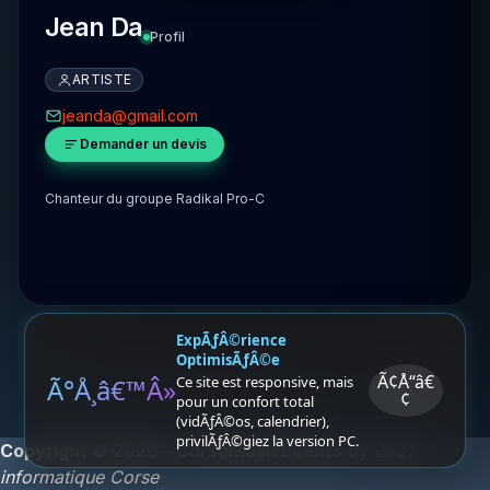
Jean Da
Profil
ARTISTE
jeanda@gmail.com
Demander un devis
Chanteur du groupe Radikal Pro-C
ExpÃƒÂ©rience
OptimisÃƒÂ©e
Ã¢Å“â€
Ã°Å¸â€™Â»
Ce site est responsive, mais
¢
pour un confort total
(vidÃƒÂ©os, calendrier),
privilÃƒÂ©giez la version PC.
Copyright © 2026 -
CorseMusicEvents
by
Exo7
informatique Corse