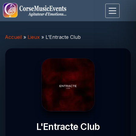
Passer
au
contenu
Accueil
»
Lieux
»
L’Entracte Club
L'Entracte Club